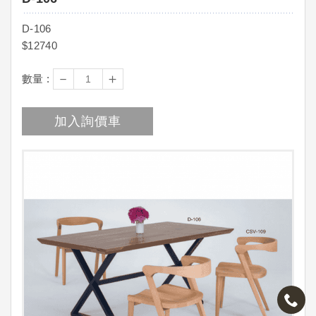
D-106
$12740
－
＋
數量 :
加入詢價車