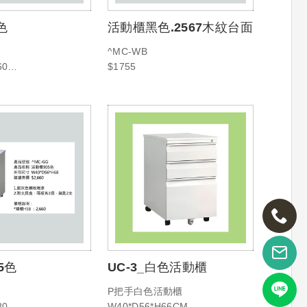
色
活動櫃黑色.2567木紋台面
^MC-WB
60
$1755
50
5色
UC-3_白色活動櫃
P把手白色活動櫃
80
W40*D56*H66CM