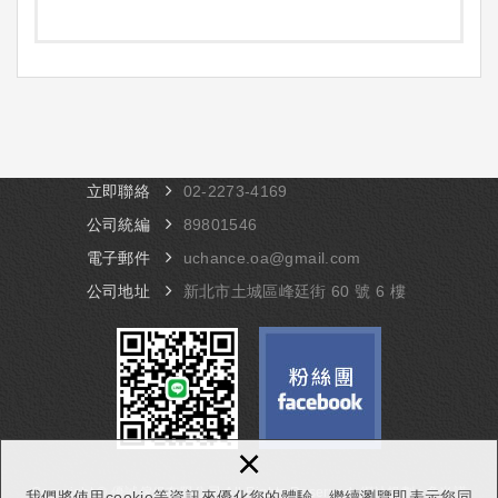
立即聯絡
​02-​2273-4169
公司統編
89801546
電子郵件
uchance.oa@gmail.com
公司地址
​新北市土城區峰廷街 60 號 6 樓
×
Copyright © 優誠傢俱有限公司 All Rights Reserved.
網站規劃 :
多米諾
我們將使用cookie等資訊來優化您的體驗，繼續瀏覽即表示您同