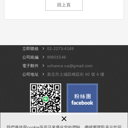
回上頁
立即聯絡
​02-​2273-4169
公司統編
89801546
電子郵件
uchance.oa@gmail.com
公司地址
​新北市土城區峰廷街 60 號 6 樓
×
Copyright © 優誠傢俱有限公司 All Rights Reserved.
網站規劃 :
多米諾
我們將使用cookie等資訊來優化您的體驗，繼續瀏覽即表示您同