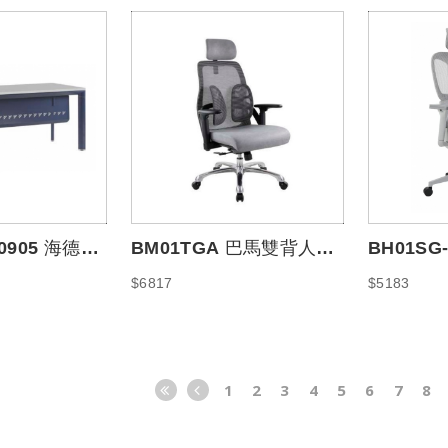
+0905 海德夫
BM01TGA 巴馬雙背人體
BH01S
60
工學椅
灰框
$6817
$5183
1
2
3
4
5
6
7
8