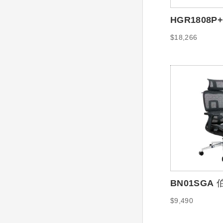
HGR1808P
主管桌180*1
$18,266
BN01SGA
全網椅
$9,490