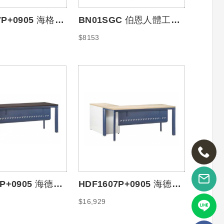
7P+0905 海格爾
BN01SGC 伯恩人體工學
*160
椅
$8153
8P+0905 海德夫
HDF1607P+0905 海德夫
*170
主管桌160*160
$16,929