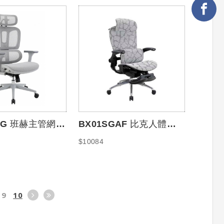
G-G 班赫主管網椅
BX01SGAF 比克人體工
學全網椅
$10084
9
10