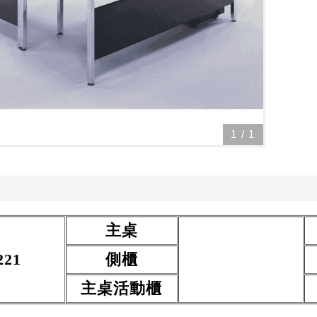
1
/
1
主
桌
221
側
櫃
主桌活動
櫃