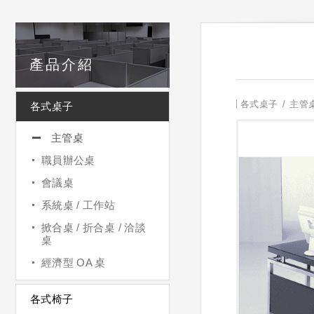
產品介紹
各式桌子
主管
各式桌子
主管桌
職員辦公桌
會議桌
系統桌 / 工作站
掀合桌 / 折合桌 / 洽談
桌
經濟型 OA 桌
各式椅子