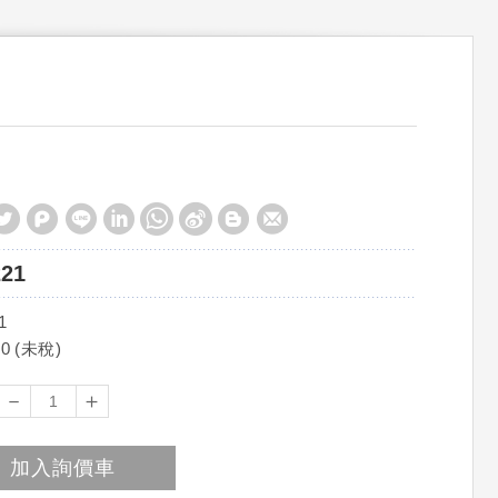
221
1
00 (未稅)
－
＋
加入詢價車