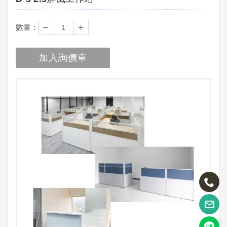
－
＋
數量 :
加入詢價車