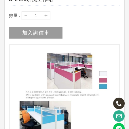
－
＋
數量 :
加入詢價車